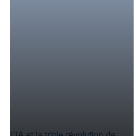
Le droit est devenu
un terrain de
guerre contre
l’agriculture
L’IA et la triple révolution de