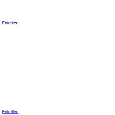
Entretien
Loi d’urgence agricole : entretien avec
Bertrand Venteau, président de la
Coordination rurale (CR)
Entretien