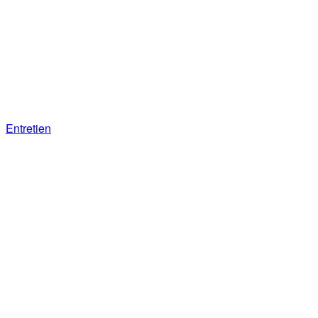
Entretien
Loi d’urgence agricole : entretien avec le
député Stéphane Travert (EPR)