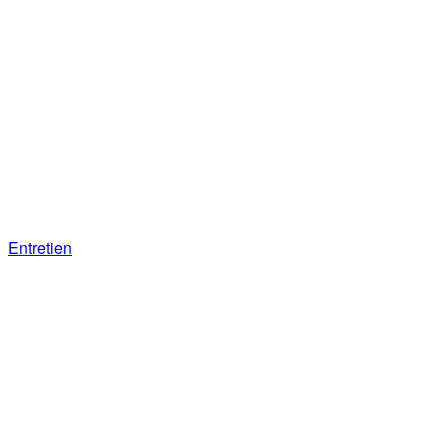
Entretien
Loi d’urgence agricole : entretien avec le
député Dominique Potier (PS)