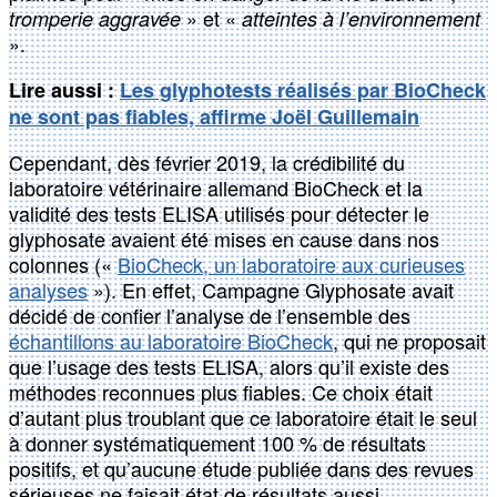
» et «
tromperie aggravée
atteintes à l’environnement
».
Lire aussi :
Les glyphotests réalisés par BioCheck
ne sont pas fiables, affirme Joël Guillemain
Cependant, dès février 2019, la crédibilité du
laboratoire vétérinaire allemand BioCheck et la
validité des tests ELISA utilisés pour détecter le
glyphosate avaient été mises en cause dans nos
colonnes («
BioCheck, un laboratoire aux curieuses
analyses
»). En effet, Campagne Glyphosate avait
décidé de confier l’analyse de l’ensemble des
échantillons au laboratoire BioCheck
, qui ne proposait
que l’usage des tests ELISA, alors qu’il existe des
méthodes reconnues plus fiables. Ce choix était
d’autant plus troublant que ce laboratoire était le seul
à donner systématiquement 100 % de résultats
positifs, et qu’aucune étude publiée dans des revues
sérieuses ne faisait état de résultats aussi