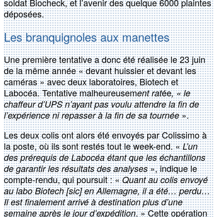
soldat Biocheck, et l’avenir des quelque 6000 plaintes
déposées.
Les branquignoles aux manettes
Une première tentative a donc été réalisée le 23 juin
de la même année « devant huissier et devant les
caméras » avec deux laboratoires, Biotech et
Labocéa. Tentative malheureusem
ée
ent rat
, «
le
chaffeur d’UPS n’ayant pas voulu attendre la fin de
».
l’expérience ni repasser à la fin de sa tournée
Les deux colis ont alors été envoyés par Colissimo à
la poste, où ils sont restés tout le week-end. «
L’un
des prérequis de Labocéa étant que les échantillons
», indique le
de garantir les résultats des analyses
compte-rendu, qui poursuit : «
Quant au colis envoyé
au labo Biotech [sic] en Allemagne, il a été… perdu…
Il est finalement arrivé à destination plus d’une
. » Cette opération
semaine après le jour d’expédition