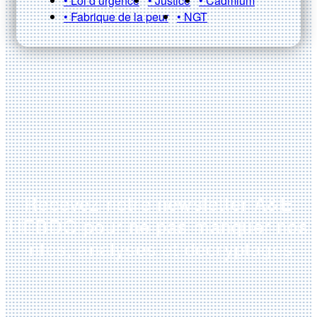
• Loi d’urgence
• Justice
• Cadmium
• Fabrique de la peur
• NGT
Recevez notre newsletter A&E
HEBDO pour ne pas manquer nos
infos, analyses et décryptages