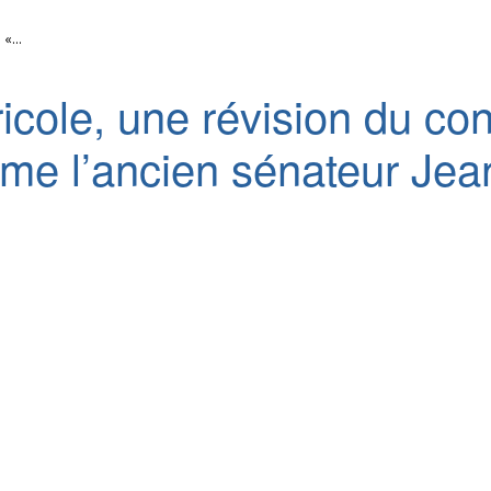
«...
gricole, une révision du c
ime l’ancien sénateur Jea