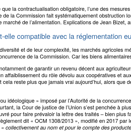
ue la contractualisation obligatoire, l’une des mesures p
e de la Commission fait systématiquement obstruction lor
le marché de l’alimentation. Explications de Jean Bizet, 
est-elle compatible avec la réglementation 
 diversité et de leur complexité, les marchés agricoles mé
a concurrence de la Commission. Car les biens alimentai
ait notamment de garantir un revenu décent aux agriculteu
n affaiblissement du rôle dévolu aux coopératives et au
Et cela reste plus que jamais vrai aujourd’hui, alors que 
rrou idéologique » imposé par l’Autorité de la concurren
rtant, la Cour de justice de l’Union s’est penchée à plus
œuvré pour faire prévaloir la lettre des traités – bien plu
 règlement dit « OCM 1308/2013 », modifié en 2017 par
r «
collectivement au nom et pour le compte des product