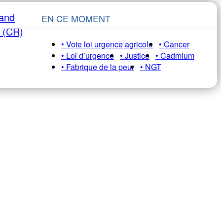
rand
EN CE MOMENT
e (CR)
• Vote loi urgence agricole
• Cancer
• Loi d’urgence
• Justice
• Cadmium
• Fabrique de la peur
• NGT
 HEBDO pour ne pas manquer nos