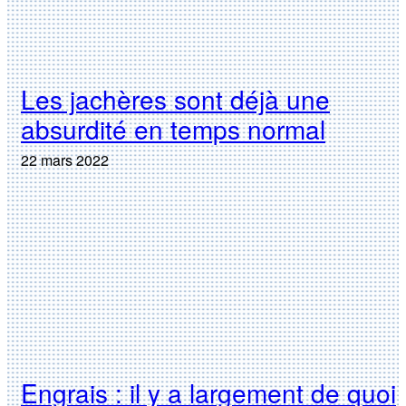
Les jachères sont déjà une
absurdité en temps normal
22 mars 2022
Engrais : il y a largement de quoi