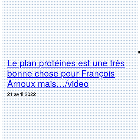
Le plan protéines est une très
bonne chose pour François
Arnoux mais…/video
21 avril 2022