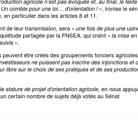
oduction agricole n’est pas évoquée et, au final, le texte 
», ironise le sé
. Un comble pour une loi… d’orientation !
 en particulier dans les articles 8 et 11.
ont de leur transmission, sera «
une fois de plus une usin
nquiétude partagée par la FNSEA, qui craint «
la mise en 
».
suivis
lles peuvent être créés des groupements fonciers agricole
nvestisseurs ne puissent pas inscrire des injonctions et 
teur libre sur le choix de ses pratiques et de ses producti
e stature de projet d’orientation agricole, en nous appu
un certain nombre de sujets déjà votés au Sénat
Facebook
X