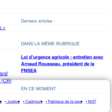
Derniers articles :
n »
DANS LA MÊME RUBRIQUE
Loi d’urgence agricole : entretien avec
Arnaud Rousseau, président de la
FNSEA
rand
e (CR)
EN CE MOMENT
e
• Justice
• Cadmium
• Fabrique de la peur
• NGT