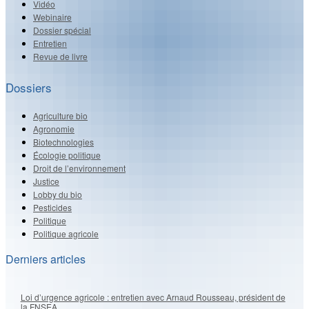
Vidéo
Webinaire
Dossier spécial
Entretien
Revue de livre
Dossiers
Agriculture bio
Agronomie
Biotechnologies
Écologie politique
Droit de l’environnement
Justice
Lobby du bio
Pesticides
Politique
Politique agricole
Derniers articles
Loi d’urgence agricole : entretien avec Arnaud Rousseau, président de
la FNSEA