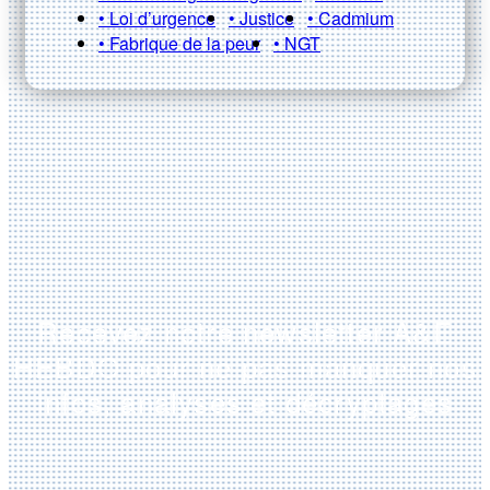
• Loi d’urgence
• Justice
• Cadmium
• Fabrique de la peur
• NGT
Recevez notre newsletter A&E
HEBDO pour ne pas manquer nos
infos, analyses et décryptages