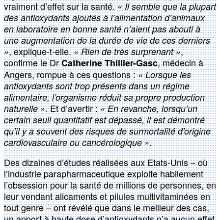
vraiment d’effet sur la santé.
« Il semble que la plupart
des antioxydants ajoutés à l’alimentation d’animaux
en laboratoire en bonne santé n’aient pas abouti à
une augmentation de la durée de vie de ces derniers
, explique-t-elle.
,
»
« Rien de très surprenant »
confirme le Dr
, médecin à
Catherine Thillier-Gasc
Angers, rompue à ces questions :
« Lorsque les
antioxydants sont trop présents dans un régime
alimentaire, l’organisme réduit sa propre production
. Et d’avertir :
naturelle »
« En revanche, lorsqu’un
certain seuil quantitatif est dépassé, il est démontré
qu’il y a souvent des risques de surmortalité d’origine
.
cardiovasculaire ou cancérologique »
Des dizaines d’études réalisées aux Etats-Unis – où
l’industrie parapharmaceutique exploite habilement
l’obsession pour la santé de millions de personnes, en
leur vendant alicaments et pilules multivitaminées en
tout genre – ont révélé que dans le meilleur des cas,
un apport à haute dose d’antioxydants n’a aucun effet