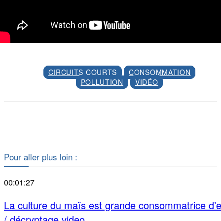
CIRCUITS COURTS
CONSOMMATION
POLLUTION
VIDÉO
Facebook
X
Pour aller plus loin :
00:01:27
La culture du maïs est grande consommatrice d’
/ décryptage video