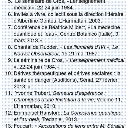
Le séminaire de Cros, «L’enseignement
médical», 22-24 juin 1984.
Invités à vivre, collectif sous la direction littéraire
d’Albertine Gentou, L’Harmattan, 2003.
Conférence de Béatrice Milbert, «La médecine
quantique et l’eau», Centro Botanico (Italie), 9
mars 2013.»
Chantal de Rudder,
« Les illuminés d’IVI », Le
, 15-21 mai 1987.
Nouvel Observateur
Le séminaire de Cros,
« L’enseignement médical
, 22-24 juin 1984.»
»
Dérives thérapeutiques et dérives sectaires : la
santé en danger (Auditions), Sénat, 27 février
2013. »
Yvonne Trubert,
Semeurs d’espérance :
, Volume 11,
Chroniques d’une Invitation à la vie
L’Harmattan, 2010. »
Emmanuel Ransford,
La Conscience quantique
, Trédaniel, 2013.
et l’au-delà
Foucart,
« Accusations de liens entre M. Séralini