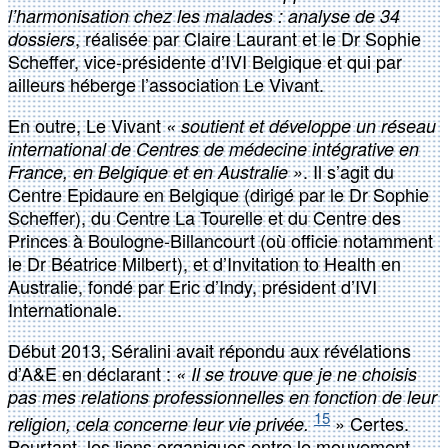
l’harmonisation chez les malades : analyse de 34
, réalisée par Claire Laurant et le Dr Sophie
dossiers
Scheffer, vice-présidente d’IVI Belgique et qui par
ailleurs héberge l’association Le Vivant.
En outre, Le Vivant
« soutient et développe un réseau
international de Centres de médecine intégrative en
. Il s’agit du
France, en Belgique et en Australie »
Centre Epidaure en Belgique (dirigé par le Dr Sophie
Scheffer), du Centre La Tourelle et du Centre des
Princes à Boulogne-Billancourt (où officie notamment
le Dr Béatrice Milbert), et d’Invitation to Health en
Australie, fondé par Eric d’Indy, président d’IVI
Internationale.
Début 2013, Séralini avait répondu aux révélations
d’A&E en déclarant :
« Il se trouve que je ne choisis
pas mes relations professionnelles en fonction de leur
15
» Certes.
religion, cela concerne leur vie privée.
Pourtant, les liens organiques entre le mouvement