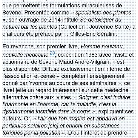
que permettent les formulations miraculeuses de
Sevene. Présentée comme
« spécialiste des plantes
, son ouvrage de 2014 intitulé
»
Se détoxiquer au
(Collection : Jouvence Santé) a
naturel par les plantes
d’ailleurs été préfacé par… Gilles-Eric Séralini.
En revanche, son premier livre,
Homme nouveau,
20
, co-écrit en 1983 avec l’iviste et
nouvelle médecine
actionnaire de Sevene Maud André-Vilgrain, n’est
plus disponible. Diffusé exclusivement en interne de
l’association et censé « compléter l’enseignement
donné par Yvonne au cours de ses séminaires », ce
livret jette un regard intéressant sur cette médecine
alternative chère aux ivistes.
« Soigner, c’est induire
l’harmonie en l’homme, car la maladie, c’est la
, expliquent ses
dysharmonie installée dans le corps »
auteurs. Or,
« l’air que l’on respire est appauvri en
particules solaires [sic] et enrichi en substances
. D’où l’intérêt de prendre
toxiques par la pollution »