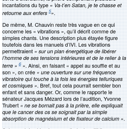
incantations du type
« Va-t’en Satan, je te chasse et
5
.
retourne aux enfers
»
De même, M. Chauvin reste très vague en ce qui
concerne les « vibrations », qu’il décrit comme de
simples chants. Une description plus étayée figure
toutefois dans les manuels d’IVI. Les vibrations
permettraient
« sur un plan énergétique de libérer
l’homme de ses tensions intérieures et de le relier à la
6
. Ainsi, en faisant « appel au souffle et au
terre »
»
son », on crée
« une ouverture sur une fréquence
vibratoire qui touche à la fois les énergies telluriques
. Bref, tout cela pourrait sembler bon
et cosmiques »
enfant et sans danger. Or, comme le rapporte le
sénateur Jacques Mézard lors de l’audition, Yvonne
Trubert
« ne se bornait pas à la prière, elle expliquait
que le cancer des os se soignait par la simple
.
absorption de magnésium et de fixateur de calcium »