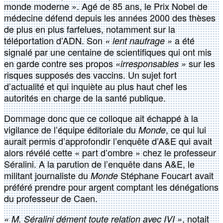
monde moderne ». Agé de 85 ans, le Prix Nobel de
médecine défend depuis les années 2000 des thèses
de plus en plus farfelues, notamment sur la
téléportation d’ADN. Son
a été
« lent naufrage »
signalé par une centaine de scientifiques qui ont mis
en garde contre ses propos
sur les
«irresponsables »
risques supposés des vaccins. Un sujet fort
d’actualité et qui inquiète au plus haut chef les
autorités en charge de la santé publique.
Dommage donc que ce colloque ait échappé à la
vigilance de l’équipe éditoriale du
, ce qui lui
Monde
aurait permis d’approfondir l’enquête d’A&E qui avait
alors révélé cette « part d’ombre » chez le professeur
Séralini. A la parution de l’enquête dans A&E, le
militant journaliste du
Stéphane Foucart avait
Monde
préféré prendre pour argent comptant les dénégations
du professeur de Caen.
, notait
« M. Séralini dément toute relation avec IVI »