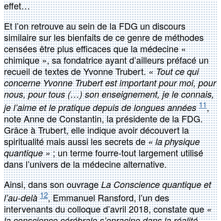
effet…
Et l’on retrouve au sein de la FDG un discours
similaire sur les bienfaits de ce genre de méthodes
censées être plus efficaces que la médecine «
chimique », sa fondatrice ayant d’ailleurs préfacé un
recueil de textes de Yvonne Trubert.
« Tout ce qui
concerne Yvonne Trubert est important pour moi, pour
nous, pour tous (…) son enseignement, je le connais,
11
,
je l’aime et le pratique depuis de longues années
note Anne de Constantin, la présidente de la FDG.
Grâce à Trubert, elle indique avoir découvert la
spiritualité mais aussi les secrets de
« la physique
; un terme fourre-tout largement utilisé
quantique »
dans l’univers de la médecine alternative.
Ainsi, dans son ouvrage
La Conscience quantique et
12
, Emmanuel Ransford, l’un des
l’au-delà
intervenants du colloque d’avril 2018, constate que
«
la conscience cérébrale s’enracine dans la réalité