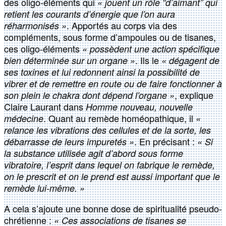
des oligo-éléments qui
« jouent un rôle “d’aimant” qui
retient les courants d’énergie que l’on aura
. Apportés au corps via des
réharmonisés »
compléments, sous forme d’ampoules ou de tisanes,
ces oligo-éléments
« possèdent une action spécifique
. Ils le
bien déterminée sur un organe »
« dégagent de
ses toxines et lui redonnent ainsi la possibilité de
vibrer et de remettre en route ou de faire fonctionner à
, explique
son plein le chakra dont dépend l’organe »
Claire Laurant dans
Homme nouveau, nouvelle
. Quant au remède homéopathique, il
médecine
«
relance les vibrations des cellules et de la sorte, les
. En précisant :
débarrasse de leurs impuretés »
« Si
la substance utilisée agit d’abord sous forme
vibratoire, l’esprit dans lequel on fabrique le remède,
on le prescrit et on le prend est aussi important que le
remède lui-même. »
A cela s’ajoute une bonne dose de spiritualité pseudo-
chrétienne :
« Ces associations de tisanes se