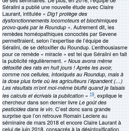
de ses séminaires. De plus, en 2016, l’équipe de
Séralini a publié une nouvelle étude avec Claire
Laurant, intitulée
« Dig1 protège des
dysfonctionnements locomoteurs et biochimiques
. Autrement dit, les
provo-qués par le Roundup »
remèdes homéopathiques concoctés par Sevene
permettraient, selon l’expertise de l’équipe de
Séralini, de se détoxifier du Roundup. L’enthousiasme
pour ce remède « miracle » est tel que Séralini en fait
la publicité régulièrement.
« Nous avons même
détoxifié des rats en huit jours ! Après les avoir,
comme nos cellules, intoxiqués au Roundup, mais à
la dose plus forte où les agriculteurs l’épandent (…)
Les résultats m’ont moi-même bluffé quand je faisais
19
, explique le
les calculs et écrivais la publication »
chercheur dans son dernier livre
Le goût des
. C’est donc sans grande
pesticides dans le vin
surprise que l’on retrouve Romain Leclere au
séminaire de mars 2018 et encore Claire Laurant à
celui de juin 2018, consacrés à la désintoxification