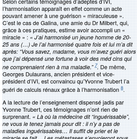
Selon certains témoignages d’adeptes d’IVI,
l’harmonisation apparaît en effet comme un acte
pouvant amener à une guérison « miraculeuse ».
C’est le cas de Galina, une amie du Dr Milbert, qui,
grâce à ces pratiques, estime avoir accompli un «
miracle » :
« J’ai harmonisé un jeune homme de 20-
25 ans (…) Je l’ai harmonisé quatre fois et lui m’a dit
après: “Vous savez, madame, vous m’avez guéri alors
que j’ai dépensé une fortune à voir des méd cins qui
7
De même,
ne comprenaient rien à ma maladie.”
.
Georges Dulaurans, ancien président et vice-
président d’IVI, est convaincu qu’Yvonne Trubert l’a
8
guéri de calculs rénaux grâce à l’harmonisation
.
A la lecture de l’enseignement dispensé jadis par
Yvonne Trubert, ces témoignages n’ont rien de
surprenant.
« Là où la médecine dit “inguérissable”,
ne vous le tenez jamais pour dit : il n’y a pas de
maladies inguérissables… Il suffit de prier et le
miracle se fait… Les métastases s’envoleront sous