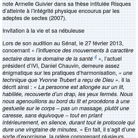
note Armelle Guivier dans sa thèse intitulée Risques
d’atteinte à l’intégrité physique encourus par les
adeptes de sectes (2007).
Invitation à la vie et sa nébuleuse
Lors de son audition au Sénat, le 27 février 2013,
concernant
« l’influence des mouvements à caractère
4
, l’actuel
sectaire dans le domaine de la santé
»
président d’IVI, Daniel Chauvin, demeure assez
énigmatique sur les pratiques d’harmonisation,
« une
. Il la
technique que Yvonne Trubert a reçu de Dieu »
décrit ainsi :
« La personne est allongée sur un lit,
habillée, recouverte d’un drap, les yeux fermés. Nous
nous agenouillons au bord du lit et procédons à une
gestuelle sur le corps – pas un massage, plutôt une
caresse, sans équivoque – tout en priant
intérieurement, en silence, durant tout le protocole qui
En fait, il s’agit d’une
dure une vingtaine de minutes. »
sorte d’exorcisme, la prière comprenant plusieurs