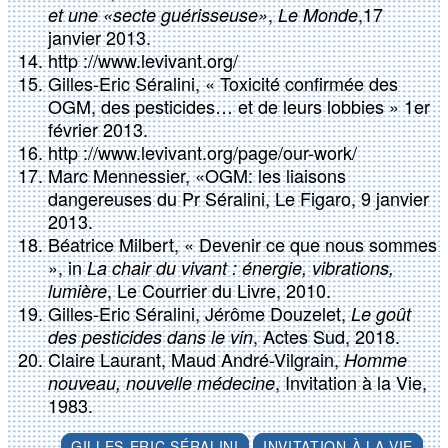
,
,17
et une «secte guérisseuse»
Le Monde
janvier 2013.
http ://www.levivant.org/
Gilles-Eric Séralini, « Toxicité confirmée des
OGM, des pesticides… et de leurs lobbies » 1er
février 2013.
http ://www.levivant.org/page/our-work/
Marc Mennessier, «OGM: les liaisons
dangereuses du Pr Séralini, Le Figaro, 9 janvier
2013.
Béatrice Milbert, « Devenir ce que nous sommes
», in
La chair du vivant : énergie, vibrations,
, Le Courrier du Livre, 2010.
lumière
Gilles-Eric Séralini, Jérôme Douzelet,
Le goût
, Actes Sud, 2018.
des pesticides dans le vin
Claire Laurant, Maud André-Vilgrain,
Homme
, Invitation à la Vie,
nouveau, nouvelle médecine
1983.
GILLES-ERIC SÉRALINI
INVITATION À LA VIE