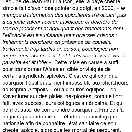
L’équipe de Jean-Paul Faucon, elle, a payé cher le
simple fait d’avoir osé pointer du doigt, en 2000,
« le
manque d’information des apiculteurs n’évaluant pas
à sa juste valeur l’action insidieuse et délétère de
Varroa jacobsoni et appliquant des traitements dont
l’efficacité est insuffisante pour diverses raisons :
traitements ponctuels en présence de couvain,
traitements trop tardifs en saison, posologies non
respectées, acaricides dont la résistance vis-à-vis du
. Cette mise en cause a suffi
parasite est établie »
pour transformer l’Afssa en cible privilégiée de
certains syndicats apicoles. C’est ce qui explique
pourquoi il était quasiment impossible aux chercheurs
de Sophia-Antipolis – ou à d’autres équipes – de
s’aventurer sur des pistes inexplorées, comme l’ont
fait, avec succès, leurs collègues américains. Et qui
permet aussi de comprendre pourquoi la France n’a
toujours pas ordonné une étude épidémiologique
nationale afin de connaître l’état sanitaire de son
cheptel apicole, alors que les mortalités perdurent.