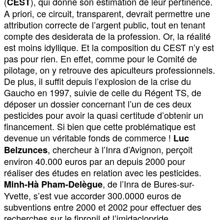
(
), qui donne son estimation de leur pertinence.
CEST
A priori, ce circuit, transparent, devrait permettre une
attribution correcte de l’argent public, tout en tenant
compte des desiderata de la profession. Or, la réalité
est moins idyllique. Et la composition du CEST n’y est
pas pour rien. En effet, comme pour le Comité de
pilotage, on y retrouve des apiculteurs professionnels.
De plus, il suffit depuis l’explosion de la crise du
Gaucho en 1997, suivie de celle du Régent TS, de
déposer un dossier concernant l’un de ces deux
pesticides pour avoir la quasi certitude d’obtenir un
financement. Si bien que cette problématique est
devenue un véritable fonds de commerce !
Luc
, chercheur à l’Inra d’Avignon, perçoit
Belzunces
environ 40.000 euros par an depuis 2000 pour
réaliser des études en relation avec les pesticides.
, de l’Inra de Bures-sur-
Minh-Hà Pham-Delègue
Yvette, s’est vue accorder 300.0000 euros de
subventions entre 2000 et 2002 pour effectuer des
recherches sur le fipronil et l’imidaclopride