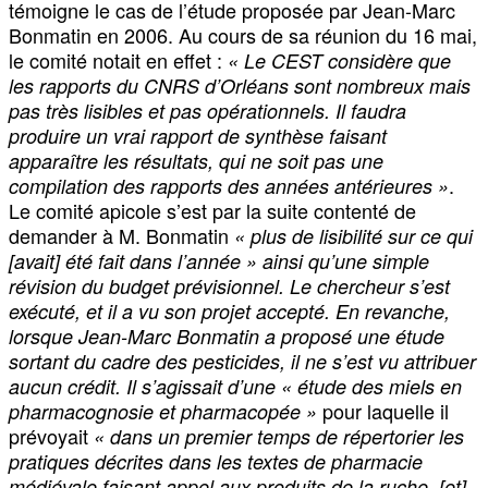
témoigne le cas de l’étude proposée par Jean-Marc
Bonmatin en 2006. Au cours de sa réunion du 16 mai,
le comité notait en effet :
« Le CEST considère que
les rapports du CNRS d’Orléans sont nombreux mais
pas très lisibles et pas opérationnels. Il faudra
produire un vrai rapport de synthèse faisant
apparaître les résultats, qui ne soit pas une
.
compilation des rapports des années antérieures »
Le comité apicole s’est par la suite contenté de
demander à M. Bonmatin
« plus de lisibilité sur ce qui
[avait] été fait dans l’année » ainsi qu’une simple
révision du budget prévisionnel. Le chercheur s’est
exécuté, et il a vu son projet accepté. En revanche,
lorsque Jean-Marc Bonmatin a proposé une étude
sortant du cadre des pesticides, il ne s’est vu attribuer
aucun crédit. Il s’agissait d’une « étude des miels en
pour laquelle il
pharmacognosie et pharmacopée »
prévoyait
« dans un premier temps de répertorier les
pratiques décrites dans les textes de pharmacie
médiévale faisant appel aux produits de la ruche, [et]