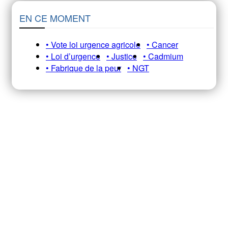
EN CE MOMENT
• Vote loi urgence agricole
• Cancer
• Loi d’urgence
• Justice
• Cadmium
• Fabrique de la peur
• NGT
Recevez notre newsletter A&E
HEBDO pour ne pas manquer nos