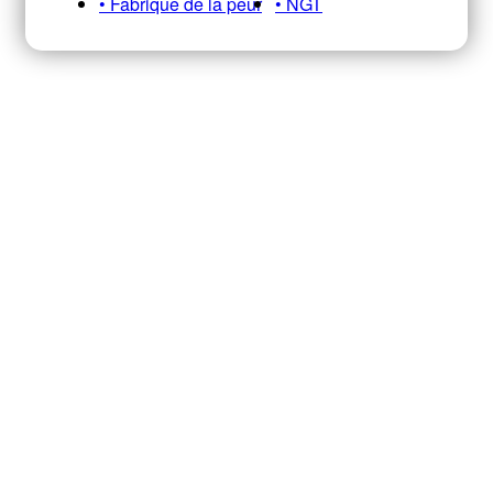
• Fabrique de la peur
• NGT
Recevez notre newsletter A&E
HEBDO pour ne pas manquer nos
infos, analyses et décryptages