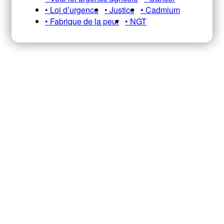
• Loi d’urgence
• Justice
• Cadmium
• Fabrique de la peur
• NGT
Recevez notre newsletter A&E
HEBDO pour ne pas manquer nos
infos, analyses et décryptages