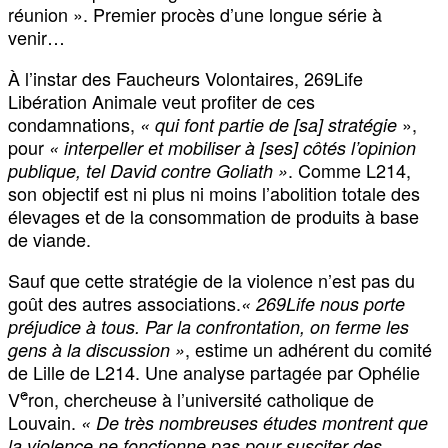
réunion ». Premier procès d’une longue série à
venir…
À l’instar des Faucheurs Volontaires, 269Life
Libération Animale veut profiter de ces
condamnations,
»,
« qui font partie de [sa] stratégie
pour
« interpeller et mobiliser à [ses] côtés l’opinion
. Comme L214,
publique, tel David contre Goliath »
son objectif est ni plus ni moins l’abolition totale des
élevages et de la consommation de produits à base
de viande.
Sauf que cette stratégie de la violence n’est pas du
goût des autres associations.
« 269Life nous porte
préjudice à tous. Par la confrontation, on ferme les
, estime un adhérent du comité
gens à la discussion »
de Lille de L214. Une analyse partagée par Ophélie
e
V
́ron, chercheuse à l’université catholique de
Louvain.
« De très nombreuses études montrent que
la violence ne fonctionne pas pour susciter des