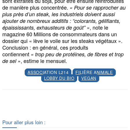
sont extraites du soja, pour être ensuite réintroduites
de manière plus concentrée.
« Pour se rapprocher au
plus près d’un steak, les industriels doivent aussi
ajouter de nombreux additifs : “colorants, gélifiants,
, note le
épaississants, exhausteurs de goût” »
magazine 60 Millions de consommateurs dans un
dossier qui « lève le voile sur les steaks végétaux ».
Conclusion : en général, ces produits
contiennent
« trop peu de protéines, de fibres et trop
, estime le mensuel.
de sel »
ASSOCIATION L214
FILIÈRE ANIMALE
LOBBY DU BIO
VEGAN
Facebook
X
Pour aller plus loin :