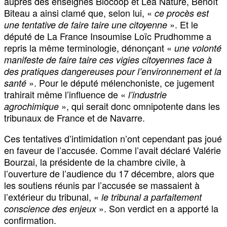
auprès des enseignes Biocoop et Léa Nature, Benoît
Biteau a ainsi clamé que, selon lui, «
ce procès est
». Et le
une tentative de faire taire une citoyenne
député de La France Insoumise Loïc Prudhomme a
repris la même terminologie, dénonçant «
une volonté
manifeste de faire taire ces vigies citoyennes face à
des pratiques dangereuses pour l’environnement et la
». Pour le député mélenchoniste, ce jugement
santé
trahirait même l’influence de «
l’industrie
», qui serait donc omnipotente dans les
agrochimique
tribunaux de France et de Navarre.
Ces tentatives d’intimidation n’ont cependant pas joué
en faveur de l’accusée. Comme l’avait déclaré Valérie
Bourzai, la présidente de la chambre civile, à
l’ouverture de l’audience du 17 décembre, alors que
les soutiens réunis par l’accusée se massaient à
l’extérieur du tribunal, «
le tribunal a parfaitement
». Son verdict en a apporté la
conscience des enjeux
confirmation.