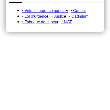
• Vote loi urgence agricole
• Cancer
• Loi d’urgence
• Justice
• Cadmium
• Fabrique de la peur
• NGT
Recevez notre newsletter A&E
HEBDO pour ne pas manquer nos
infos, analyses et décryptages