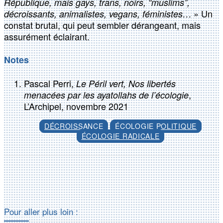
République, mais gays, trans, noirs, “muslims”,
» Un
décroissants, animalistes, vegans, féministes…
constat brutal, qui peut sembler dérangeant, mais
assurément éclairant.
Notes
Pascal Perri,
Le Péril vert, Nos libertés
,
menacées par les ayatollahs de l’écologie
L’Archipel, novembre 2021
DÉCROISSANCE
ÉCOLOGIE POLITIQUE
ÉCOLOGIE RADICALE
Facebook
X
Pour aller plus loin :