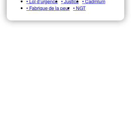
• Loi d’urgence
• Justice
• Cadmium
• Fabrique de la peur
• NGT
Recevez notre newsletter A&E
HEBDO pour ne pas manquer nos
infos, analyses et décryptages