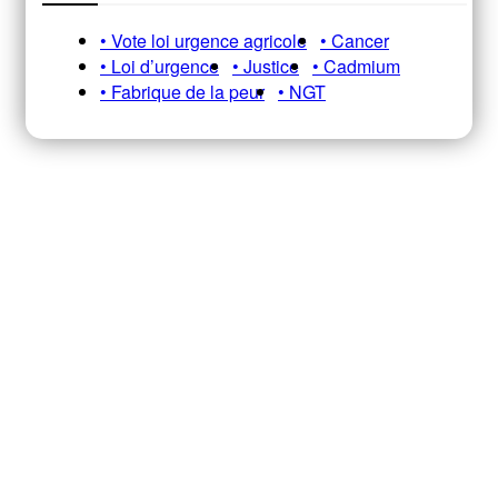
• Vote loi urgence agricole
• Cancer
• Loi d’urgence
• Justice
• Cadmium
• Fabrique de la peur
• NGT
Recevez notre newsletter A&E
HEBDO pour ne pas manquer nos
infos, analyses et décryptages