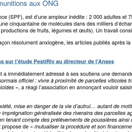
 munitions aux ONG
nce (SPF), est d’une ampleur inédite : 2 000 adultes et 75
une cinquantaine de molécules dans des milliers d’échan
productions de fruits, légumes et œufs). Un travail consi
açon résolument anxiogène, les articles publiés après la
s sur l’étude PestiRiv au directeur de l’Anses
ment a immédiatement adressé à ses soutiens une demande
ormais officiel : vivre à proximité de parcelles viticoles t
», a réagi l’association en annonçant vouloir saisir
gicides
xiété, mise en danger de la vie d’autrui… autant de motif
e imprégnation généralisée des riverains des parcelles agr
en tenant compte des prélèvements de poussières ainsi q
t propose de «
mutualiser la procédure et son financeme