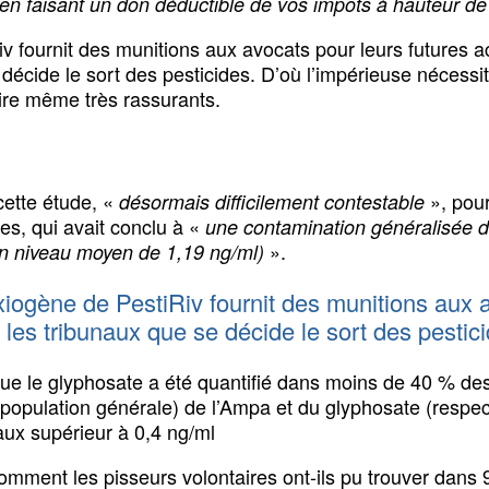
r en faisant un don déductible de vos impôts à hauteur 
v fournit des munitions aux avocats pour leurs futures a
 décide le sort des pesticides. D’où l’impérieuse nécessi
oire même très rassurants.
cette étude, «
», pour
désormais difficilement contestable
es, qui avait conclu à «
une contamination généralisée d
».
un niveau moyen de 1,19 ng/ml)
xiogène de PestiRiv fournit des munitions aux a
 les tribunaux que se décide le sort des pestic
 Que le glyphosate a été quantifié dans moins de 40 % d
population générale) de l’Ampa et du glyphosate (respect
ux supérieur à 0,4 ng/ml
 comment les pisseurs volontaires ont-ils pu trouver dans