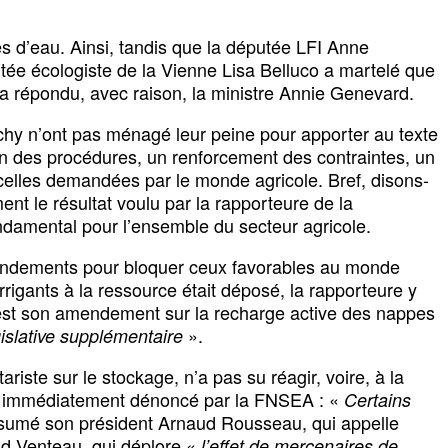
ues d’eau. Ainsi, tandis que la députée LFI Anne
putée écologiste de la Vienne Lisa Belluco a martelé que
 a répondu, avec raison, la ministre Annie Genevard.
y n’ont pas ménagé leur peine pour apporter au texte
on des procédures, un renforcement des contraintes, un
 celles demandées par le monde agricole. Bref, disons-
ent le résultat voulu par la rapporteure de la
ndamental pour l’ensemble du secteur agricole.
 amendements pour bloquer ceux favorables au monde
rrigants à la ressource était déposé, la rapporteure y
rd est son amendement sur la recharge active des nappes
».
gislative supplémentaire
iste sur le stockage, n’a pas su réagir, voire, à la
ue, immédiatement dénoncé par la FNSEA : «
Certains
ésumé son président Arnaud Rousseau, qui appelle
nd Venteau, qui déplore «
l’effet de mercenaires de