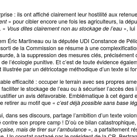
ise : ils ont affiché clairement leur hostilité aux reten
» pour cibler encore une fois les agriculteurs, la dé
ent
. «
», lui
Vous dites clairement non au stockage de l’eau
 Éric Martineau ou la députée UDI Constance de Pélich
st sorti de la Commission se résume à une complexificati
absurde, à la suppression des mesures clés, précisément
 de l’écologie punitive. Et c’est de toute évidence égalem
illustrée par un détricotage méthodique d’un texte si fo
utable efficacité : occuper le terrain avec ses propres
aciliter le stockage de l’eau ou à sécuriser l’accès des i
ur justifier un avis défavorable. Emblématique à cet éga
e retirer au motif que «
c’est déjà possible sans base lé
dans ses discours, partage l’ambition d’un texte volontar
é contre son propre camp ! D’où ce bilan catastrophiq
», a parfaitement r
nçaise, mais de tirer sur l’ambulance
e. Un constat partagé par le président de la CR, Bertra