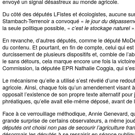
envoyé un signal désastreux au monde agricole.
Du côté des députés LFistes et écologistes, aucune surpr
Stambach-Terrenoir a convoqué «
le jour du dépassem
la seule politique possible, «
»
c’est le stockage naturel
En revanche, d’autres députés, comme le député MoDem
du contenu. Et pourtant, en fin de compte, celui qui e
durcissement de plusieurs dispositifs et, comble de l’
le sans détours, cela marque encore une fois la victoire
Commission, la députée EPR Nathalie Coggia, qui s’est 
Le mécanisme qu’elle a utilisé s’est révélé d’une redo
agricole. Ainsi, chaque fois qu’un amendement visant à f
opposait l’existence de son propre texte alternatif po
phréatiques, qu’elle avait elle-même déposé, avant de l
Face à ce verrouillage méthodique, Annie Genevard, qui, 
grande surprise de certains observateurs, a même jou
députés ont choisi non pas de secourir l’agriculture fra
désormais les députés à se ressaisir en séance publiqu