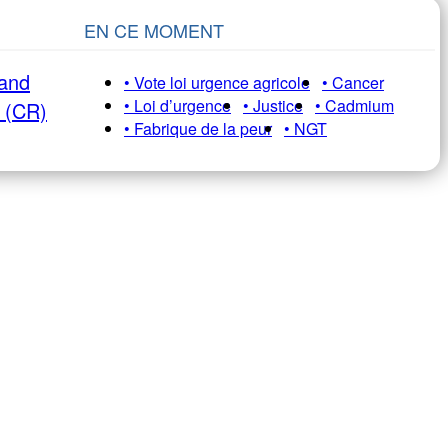
EN CE MOMENT
rand
• Vote loi urgence agricole
• Cancer
• Loi d’urgence
• Justice
• Cadmium
e (CR)
• Fabrique de la peur
• NGT
 HEBDO pour ne pas manquer nos