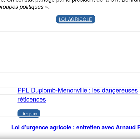
».
 groupes politiques
LOI AGRICOLE
Facebook
X
PPL Duplomb-Menonville : les dangereuses
réticences
Lire plus
Loi d’urgence agricole : entretien avec Arnaud