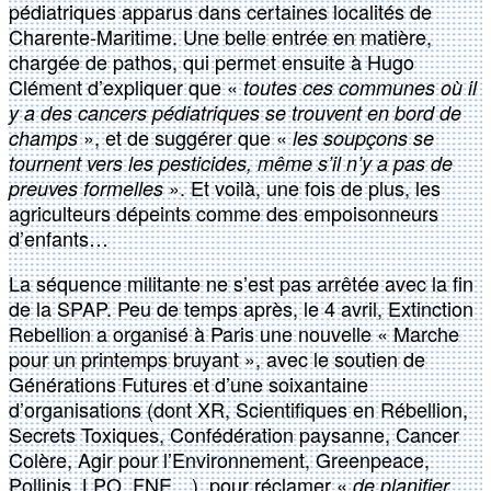
pédiatriques apparus dans certaines localités de
Charente-Maritime. Une belle entrée en matière,
chargée de pathos, qui permet ensuite à Hugo
Clément d’expliquer que «
toutes ces communes où il
y a des cancers pédiatriques se trouvent en bord de
», et de suggérer que «
champs
les soupçons se
tournent vers les pesticides, même s’il n’y a pas de
». Et voilà, une fois de plus, les
preuves formelles
agriculteurs dépeints comme des empoisonneurs
d’enfants…
La séquence militante ne s’est pas arrêtée avec la fin
de la SPAP. Peu de temps après, le 4 avril, Extinction
Rebellion a organisé à Paris une nouvelle « Marche
pour un printemps bruyant », avec le soutien de
Générations Futures et d’une soixantaine
d’organisations (dont XR, Scientifiques en Rébellion,
Secrets Toxiques, Confédération paysanne, Cancer
Colère, Agir pour l’Environnement, Greenpeace,
Pollinis, LPO, FNE…), pour réclamer «
de planifier