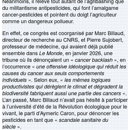
Néanmoins, il relève tout autant de l’agribashing que
du militantisme antipesticides, qui font l’amalgame
cancer-pesticides et pointent du doigt l’agriculteur
comme un dangereux pollueur.
En effet, ce congrès est coorganisé par Marc Billaud,
directeur de recherche au CNRS, et Pierre Sujobert,
professeur de médecine, qui avaient déjà publié
ensemble dans
, en janvier 2026, une
Le Monde
tribune où ils dénonçaient un «
», en
cancer backlash
l’occurrence «
une offensive idéologique qui réduit les
causes du cancer aux seuls comportements
». Selon eux, «
individuels
les mêmes logiques
productivistes qui dérèglent le climat et dégradent la
».
biodiversité fabriquent aussi une partie des cancers
L’an passé, Marc Billaud n’avait pas hésité à participer
à l’université d’été de la Révolution écologique pour le
vivant, le parti d’Aymeric Caron, pour dénoncer les
pesticides en tant que «
scandale sanitaire du
».
siècle