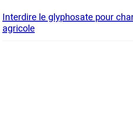
Interdire le glyphosate pour ch
agricole