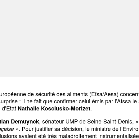
é européenne de sécurité des aliments (Efsa/Aesa) concer
se : il ne fait que confirmer celui émis par l’Afssa le 
e d’Etat
.
Nathalie Kosciusko-Morizet
, sénateur UMP de Seine-Saint-Denis,
stian Demuynck
«
. Pour justifier sa décision, le ministre de l’Env
nçaise »
usions avaient été très maladroitement instrumentalisées 