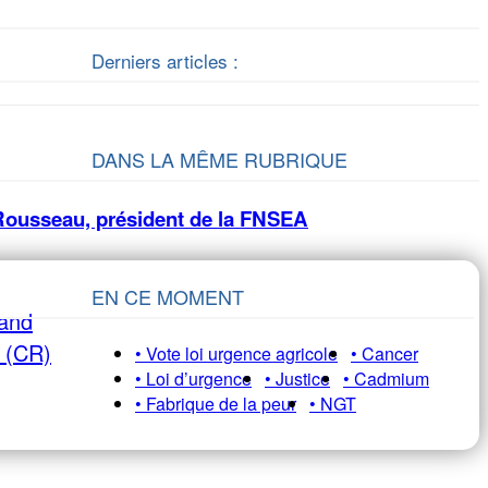
Derniers articles :
DANS LA MÊME RUBRIQUE
 Rousseau, président de la FNSEA
EN CE MOMENT
rand
e (CR)
• Vote loi urgence agricole
• Cancer
• Loi d’urgence
• Justice
• Cadmium
• Fabrique de la peur
• NGT