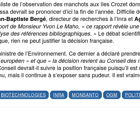
aliste de l’observation des manchots aux îles Crozet do
fssa devrait se prononcer d’ici la fin de l’année. Difficil
, directeur de recherches à l’Inra et
an-Baptiste Bergé
A
port de Monsieur Yvon Le Maho, « ce rapport révèle une c
Le débat scientif
se des références bibliographiques. »
ue, rien ne peut justifier la décision française.
nistre de l’Environnement. Ce dernier a déclaré prendre a
t européen » et que « la décision revient au Conseil des
onseil devrait-il suivre la position française puisqu’il 
nu, mais il continue à s’exposer sans pudeur. Il est vra
BIOTECHNOLOGIES
INRA
MONSANTO
OGM
POLIT
Facebook
X