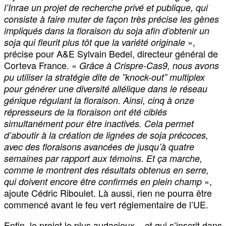
l’Inrae un projet de recherche privé et publique, qui
consiste à faire muter de façon très précise les gènes
impliqués dans la floraison du soja afin d’obtenir un
»,
soja qui fleurit plus tôt que la variété originale
précise pour A&E Sylvain Bedel, directeur général de
Corteva France. «
Grâce à Crispre-Cas9, nous avons
pu utiliser la stratégie dite de ”knock-out” multiplex
pour générer une diversité allélique dans le réseau
génique régulant la floraison. Ainsi, cinq à onze
répresseurs de la floraison ont été ciblés
simultanément pour être inactivés. Cela permet
d’aboutir à la création de lignées de soja précoces,
avec des floraisons avancées de jusqu’à quatre
semaines par rapport aux témoins. Et ça marche,
comme le montrent des résultats obtenus en serre,
»,
qui doivent encore être confirmés en plein champ
ajoute Cédric Riboulet. Là aussi, rien ne pourra être
commencé avant le feu vert réglementaire de l’UE.
Enfin, le projet le plus audacieux – et qui s’inscrit dans