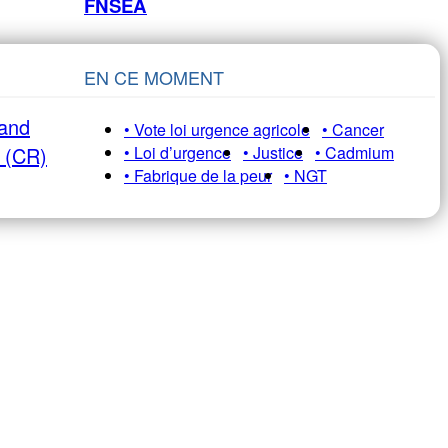
FNSEA
EN CE MOMENT
rand
• Vote loi urgence agricole
• Cancer
e (CR)
• Loi d’urgence
• Justice
• Cadmium
• Fabrique de la peur
• NGT