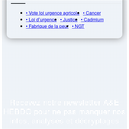
• Vote loi urgence agricole
• Cancer
• Loi d’urgence
• Justice
• Cadmium
• Fabrique de la peur
• NGT
Recevez notre newsletter A&E
HEBDO pour ne pas manquer nos
infos, analyses et décryptages