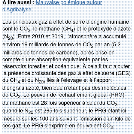
Mauvaise polémique autour
À lire aussi :
d’Agribalyse
Les principaux gaz à effet de serre d’origine humaine
sont le CO
, le méthane (CH
) et le protoxyde d’azote
2
4
(N
). Entre 2010 et 2019, l’atmosphère a accumulé
20
environ 19 milliards de tonnes de CO
par an (5,2
2
milliards de tonnes de carbone), après prise en
compte d’une absorption équivalente par les
réservoirs forestier et océanique. À cela il faut ajouter
la présence croissante des gaz à effet de serre (GES)
du CH
et du N
, liés à l’élevage et à l’apport
4
20
d’engrais azoté, bien que n’étant pas des molécules
de CO
. Le pouvoir de réchauffement global (PRG)
2
du méthane est 28 fois supérieur à celui du CO
,
2
quand le N
est 265 fois supérieur, le PRG étant ici
20
mesuré sur les 100 ans suivant l’émission d’un kilo de
ces gaz. Le PRG s’exprime en équivalent CO
.
2