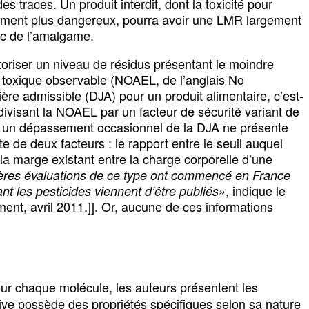
s traces. Un produit interdit, dont la toxicité pour
ellement plus dangereux, pourra avoir une LMR largement
onc de l’amalgame.
oriser un niveau de résidus présentant le moindre
fet toxique observable (NOAEL, de l’anglais No
ière admissible (DJA) pour un produit alimentaire, c’est-
ivisant la NOAEL par un facteur de sécurité variant de
̂me un dépassement occasionnel de la DJA ne présente
e de deux facteurs : le rapport entre le seuil auquel
 la marge existant entre la charge corporelle d’une
̀res évaluations de ce type ont commencé en France
, indique le
ant les pesticides viennent d’être publiés»
nt, avril 2011.]]. Or, aucune de ces informations
our chaque molécule, les auteurs présentent les
ve possède des propriétés spécifiques selon sa nature