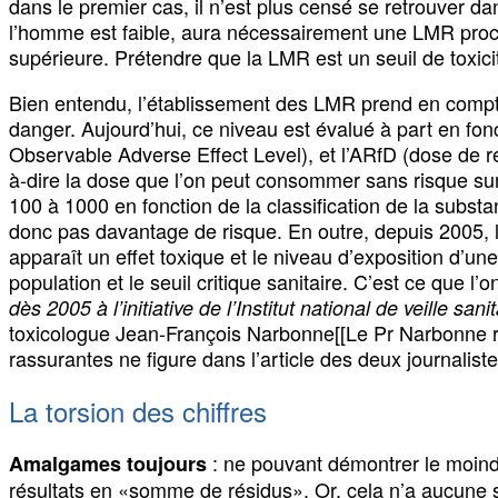
dans le premier cas, il n’est plus censé se retrouver da
l’homme est faible, aura nécessairement une LMR proch
supérieure. Prétendre que la LMR est un seuil de toxicit
Bien entendu, l’établissement des LMR prend en compte l
danger. Aujourd’hui, ce niveau est évalué à part en f
Observable Adverse Effect Level), et l’ARfD (dose de réf
à-dire la dose que l’on peut consommer sans risque sur
100 à 1000 en fonction de la classification de la subs
donc pas davantage de risque. En outre, depuis 2005, l’a
apparaît un effet toxique et le niveau d’exposition d’u
population et le seuil critique sanitaire. C’est ce que
dès 2005 à l’initiative de l’Institut national de veille s
toxicologue Jean-François Narbonne[[Le Pr Narbonne re
rassurantes ne figure dans l’article des deux journaliste
La torsion des chiffres
: ne pouvant démontrer le moindre
Amalgames toujours
résultats en «somme de résidus». Or, cela n’a aucune si