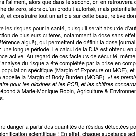
ns l’aliment, alors que dans le second, on en retrouvera de
e de zéro, alors qu’un produit autorisé, mais potenti
é, et construire tout un article sur cette base, relève d
es risques pour la santé, puisqu’il serait absurde d’aut
onction de plusieurs critères, notamment la dose sans ef
érence aiguë), qui permettent de définir la dose journal
 une longue période. Le calcul de la DJA est obtenu en d
tance active. Au regard de ces facteurs de sécurité, me
nalyse du risque a été complétée par la prise en compt
ne population spécifique (Margin of Exposure ou MOE), et
 l’on appelle la Margin of Body Burden (MOBB).
«Les premie
anitaire pour les dioxines et les PCB, et les chiffres concern
́pond à Marie-Monique Robin, Agriculture & Environneme
s.
 danger à partir des quantités de résidus détectées p
gnification scientifique ! En effet, chaque substance acti