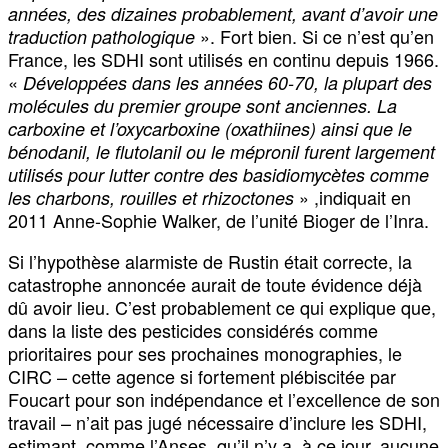
années, des dizaines probablement, avant d’avoir une
». Fort bien. Si ce n’est qu’en
traduction pathologique
France, les SDHI sont utilisés en continu depuis 1966.
«
Développées dans les années 60-70, la plupart des
molécules du premier groupe sont anciennes. La
carboxine et l’oxycarboxine (oxathiines) ainsi que le
bénodanil, le flutolanil ou le mépronil furent largement
utilisés pour lutter contre des basidiomycètes comme
» ,indiquait en
les charbons, rouilles et rhizoctones
2011 Anne-Sophie Walker, de l’unité Bioger de l’Inra.
Si l’hypothèse alarmiste de Rustin était correcte, la
catastrophe annoncée aurait de toute évidence déjà
dû avoir lieu. C’est probablement ce qui explique que,
dans la liste des pesticides considérés comme
prioritaires pour ses prochaines monographies, le
CIRC – cette agence si fortement plébiscitée par
Foucart pour son indépendance et l’excellence de son
travail – n’ait pas jugé nécessaire d’inclure les SDHI,
estimant, comme l’Anses, qu’il n’y a, à ce jour, aucune