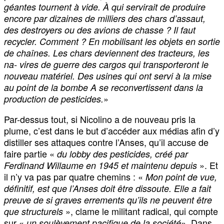
géantes tournent à vide. À qui servirait de produire
encore par dizaines de milliers des chars d’assaut,
des destroyers ou des avions de chasse ? Il faut
recycler. Comment ? En mobilisant les objets en sortie
de chaînes. Les chars deviennent des tracteurs, les
na- vires de guerre des cargos qui transporteront le
nouveau matériel. Des usines qui ont servi à la mise
au point de la bombe A se reconvertissent dans la
»
production de pesticides.
Par-dessus tout, si Nicolino a de nouveau pris la
plume, c’est dans le but d’accéder aux médias afin d’y
distiller ses attaques contre l’Anses, qu’il accuse de
faire partie «
du lobby des pesticides, créé par
». Et
Ferdinand Willaume en 1945 et maintenu depuis
il n’y va pas par quatre chemins : «
Mon point de vue,
définitif, est que l’Anses doit être dissoute. Elle a fait
preuve de si graves errements qu’ils ne peuvent être
», clame le militant radical, qui compte
que structurels
sur «
». Dans
un soulèvement pacifique de la société