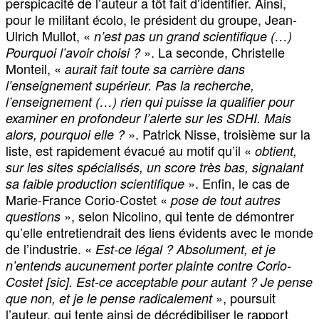
perspicacité de l’auteur a tôt fait d’identifier. Ainsi,
pour le militant écolo, le président du groupe, Jean-
Ulrich Mullot, «
n’est pas un grand scientifique (…)
». La seconde, Christelle
Pourquoi l’avoir choisi ?
Monteil, «
aurait fait toute sa carrière dans
l’enseignement supérieur. Pas la recherche,
l’enseignement (…) rien qui puisse la qualifier pour
examiner en profondeur l’alerte sur les SDHI. Mais
». Patrick Nisse, troisième sur la
alors, pourquoi elle ?
liste, est rapidement évacué au motif qu’il «
obtient,
sur les sites spécialisés, un score très bas, signalant
». Enfin, le cas de
sa faible production scientifique
Marie-France Corio-Costet «
pose de tout autres
», selon Nicolino, qui tente de démontrer
questions
qu’elle entretiendrait des liens évidents avec le monde
de l’industrie. «
Est-ce légal ? Absolument, et je
n’entends aucunement porter plainte contre Corio-
Costet [sic]. Est-ce acceptable pour autant ? Je pense
», poursuit
que non, et je le pense radicalement
l’auteur, qui tente ainsi de décrédibiliser le rapport