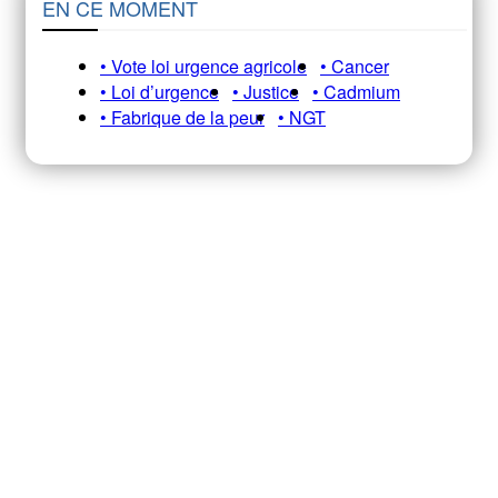
EN CE MOMENT
• Vote loi urgence agricole
• Cancer
• Loi d’urgence
• Justice
• Cadmium
• Fabrique de la peur
• NGT
Recevez notre newsletter A&E
HEBDO pour ne pas manquer nos
infos, analyses et décryptages