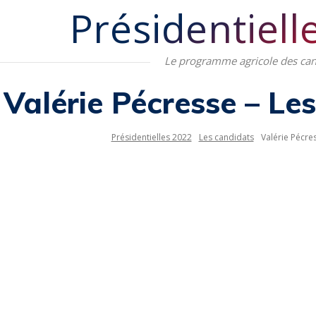
Présidentiell
Le programme agricole des can
Valérie Pécresse – Le
Présidentielles 2022
Les candidats
Valérie Pécre