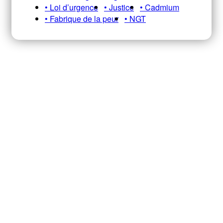
• Loi d’urgence
• Justice
• Cadmium
• Fabrique de la peur
• NGT
Recevez notre newsletter A&E
HEBDO pour ne pas manquer nos
infos, analyses et décryptages