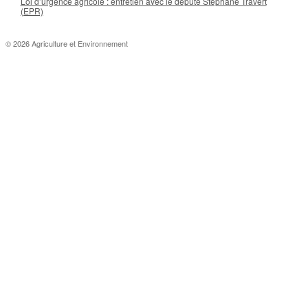
Loi d’urgence agricole : entretien avec le député Stéphane Travert
(EPR)
© 2026 Agriculture et Environnement