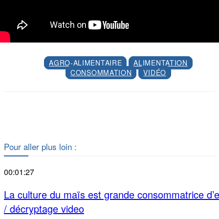
AGRO-ALIMENTAIRE
ALIMENTATION
CONSOMMATION
VIDÉO
Facebook
X
Pour aller plus loin :
00:01:27
La culture du maïs est grande consommatrice d’
/ décryptage video