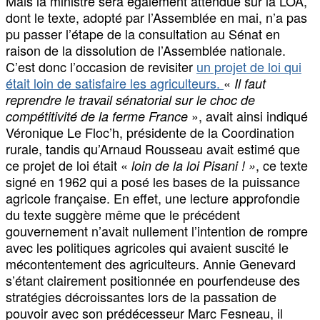
Mais la ministre sera également attendue sur la LOA,
dont le texte, adopté par l’Assemblée en mai, n’a pas
pu passer l’étape de la consultation au Sénat en
raison de la dissolution de l’Assemblée nationale.
C’est donc l’occasion de revisiter
un projet de loi qui
était loin de satisfaire les agriculteurs.
«
Il faut
reprendre le travail sénatorial sur le choc de
», avait ainsi indiqué
compétitivité de la ferme France
Véronique Le Floc’h, présidente de la Coordination
rurale, tandis qu’Arnaud Rousseau avait estimé que
ce projet de loi était «
, ce texte
loin de la loi Pisani ! »
signé en 1962 qui a posé les bases de la puissance
agricole française. En effet, une lecture approfondie
du texte suggère même que le précédent
gouvernement n’avait nullement l’intention de rompre
avec les politiques agricoles qui avaient suscité le
mécontentement des agriculteurs. Annie Genevard
s’étant clairement positionnée en pourfendeuse des
stratégies décroissantes lors de la passation de
pouvoir avec son prédécesseur Marc Fesneau, il