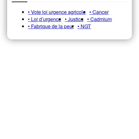
• Vote loi urgence agricole
• Cancer
• Loi d’urgence
• Justice
• Cadmium
• Fabrique de la peur
• NGT
Recevez notre newsletter A&E
HEBDO pour ne pas manquer nos
infos, analyses et décryptages