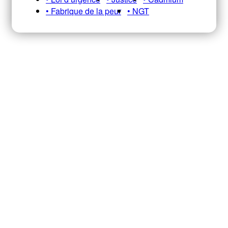
• Fabrique de la peur
• NGT
Recevez notre newsletter A&E
HEBDO pour ne pas manquer nos
infos, analyses et décryptages