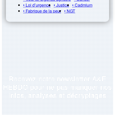
• Loi d’urgence
• Justice
• Cadmium
• Fabrique de la peur
• NGT
Recevez notre newsletter A&E
HEBDO pour ne pas manquer nos
infos, analyses et décryptages