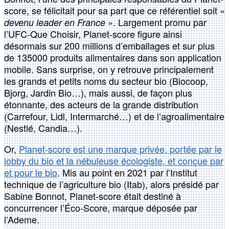
score, se félicitait pour sa part que ce référentiel soit «
». Largement promu par
devenu leader en France
l’UFC-Que Choisir, Planet-score figure ainsi
désormais sur 200 millions d’emballages et sur plus
de 135000 produits alimentaires dans son application
mobile. Sans surprise, on y retrouve principalement
les grands et petits noms du secteur bio (Biocoop,
Bjorg, Jardin Bio…), mais aussi, de façon plus
étonnante, des acteurs de la grande distribution
(Carrefour, Lidl, Intermarché…) et de l’agroalimentaire
(Nestlé, Candia…).
Or,
Planet-score est une marque privée, portée par le
lobby du bio et la nébuleuse écologiste, et conçue par
et pour le bio
. Mis au point en 2021 par l’Institut
technique de l’agriculture bio (Itab), alors présidé par
Sabine Bonnot, Planet-score était destiné à
concurrencer l’Éco-Score, marque déposée par
l’Ademe.