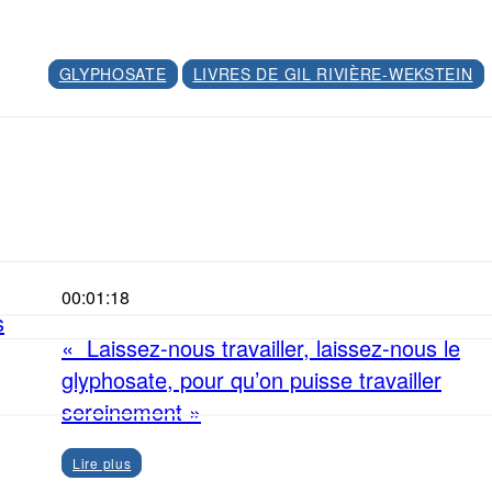
GLYPHOSATE
LIVRES DE GIL RIVIÈRE-WEKSTEIN
Facebook
X
00:01:18
s
« Laissez-nous travailler, laissez-nous le
glyphosate, pour qu’on puisse travailler
sereinement »
Lire plus