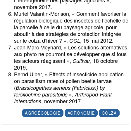
l’hétérogénéité des paysages agricoles »,
novembre 2017.
Muriel Valantin-Morison, « Comment favoriser la
régulation biologique des insectes de l’échelle de
la parcelle à celle du paysage agricole, pour
aboutir à des stratégies de protection intégrée
sur le colza d’hiver ? »,
, 15 mai 2012.
OCL
Jean-Marc Meynard, « Les solutions alternatives
aux phyto ne pourront se développer que si tous
les acteurs réagissent »,
, 18 octobre
Cultivar
2019.
Bernd Ulber, « Effects of insecticide application
on parasitism rates of pollen beetle larvae
(
Brassicogethes aeneus (Fabricius)) by
»,
tersilochine parasitoids
Arthropod-Plant
, november 2017.
Interactions
AGROÉCOLOGIE
AGRONOMIE
COLZA