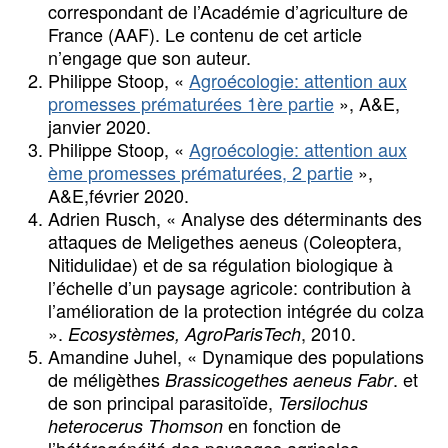
correspondant de l’Académie d’agriculture de
France (AAF). Le contenu de cet article
n’engage que son auteur.
Philippe Stoop, «
Agroécologie: attention aux
promesses prématurées 1ère partie
», A&E,
janvier 2020.
Philippe Stoop, «
Agroécologie: attention aux
ème promesses prématurées, 2 partie
»,
A&E,février 2020.
Adrien Rusch, « Analyse des déterminants des
attaques de Meligethes aeneus (Coleoptera,
Nitidulidae) et de sa régulation biologique à
l’échelle d’un paysage agricole: contribution à
l’amélioration de la protection intégrée du colza
».
, 2010.
Ecosystèmes, AgroParisTech
Amandine Juhel, « Dynamique des populations
de méligèthes
. et
Brassicogethes aeneus Fabr
de son principal parasitoïde,
Tersilochus
en fonction de
heterocerus Thomson