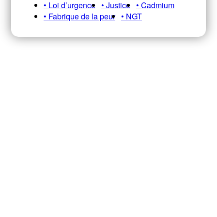
• Loi d’urgence
• Justice
• Cadmium
• Fabrique de la peur
• NGT
Recevez notre newsletter A&E
HEBDO pour ne pas manquer nos
infos, analyses et décryptages