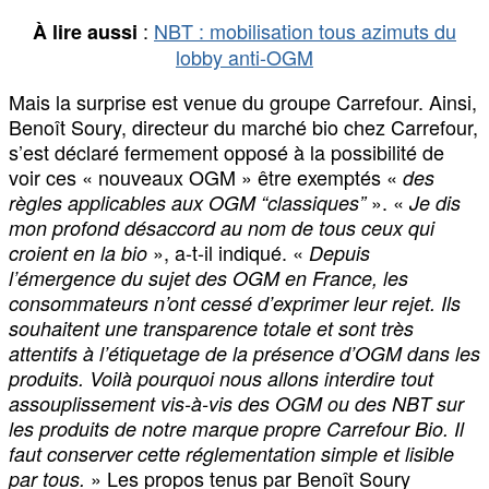
:
NBT : mobilisation tous azimuts du
À lire aussi
lobby anti-OGM
Mais la surprise est venue du groupe Carrefour. Ainsi,
Benoît Soury, directeur du marché bio chez Carrefour,
s’est déclaré fermement opposé à la possibilité de
voir ces « nouveaux OGM » être exemptés «
des
». «
règles applicables aux OGM “classiques”
Je dis
mon profond désaccord au nom de tous ceux qui
», a-t-il indiqué. «
croient en la bio
Depuis
l’émergence du sujet des OGM en France, les
consommateurs n’ont cessé d’exprimer leur rejet. Ils
souhaitent une transparence totale et sont très
attentifs à l’étiquetage de la présence d’OGM dans les
produits. Voilà pourquoi nous allons interdire tout
assouplissement vis-à-vis des OGM ou des NBT sur
les produits de notre marque propre Carrefour Bio. Il
faut conserver cette réglementation simple et lisible
» Les propos tenus par Benoît Soury
par tous.