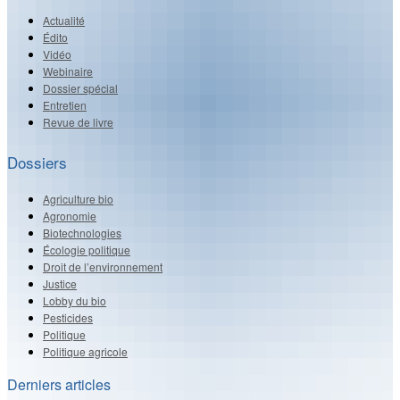
Actualité
Édito
Vidéo
Webinaire
Dossier spécial
Entretien
Revue de livre
Dossiers
Agriculture bio
Agronomie
Biotechnologies
Écologie politique
Droit de l’environnement
Justice
Lobby du bio
Pesticides
Politique
Politique agricole
Derniers articles