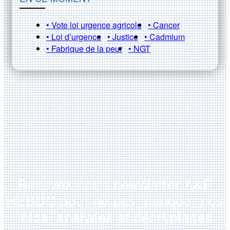
• Vote loi urgence agricole
• Cancer
• Loi d’urgence
• Justice
• Cadmium
• Fabrique de la peur
• NGT
Recevez notre newsletter A&E
HEBDO pour ne pas manquer nos
infos, analyses et décryptages