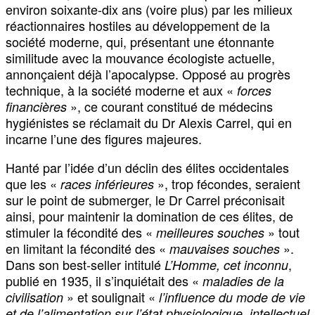
environ soixante-dix ans (voire plus) par les milieux
réactionnaires hostiles au développement de la
société moderne, qui, présentant une étonnante
similitude avec la mouvance écologiste actuelle,
annonçaient déjà l’apocalypse. Opposé au progrès
technique, à la société moderne et aux «
forces
», ce courant constitué de médecins
financières
hygiénistes se réclamait du Dr Alexis Carrel, qui en
incarne l’une des figures majeures.
Hanté par l’idée d’un déclin des élites occidentales
que les «
», trop fécondes, seraient
races inférieures
sur le point de submerger, le Dr Carrel préconisait
ainsi, pour maintenir la domination de ces élites, de
stimuler la fécondité des «
» tout
meilleures souches
en limitant la fécondité des «
».
mauvaises souches
Dans son best-seller intitulé
,
L’Homme, cet inconnu
publié en 1935, il s’inquiétait des «
maladies de la
» et soulignait «
civilisation
l’influence du mode de vie
et de l’alimentation sur l’état physiologique, intellectuel