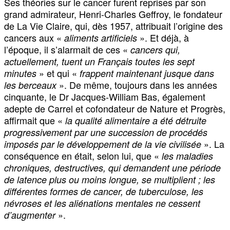
Ses théories sur le cancer furent reprises par son
grand admirateur, Henri-Charles Geffroy, le fondateur
de La Vie Claire, qui, dès 1957, attribuait l’origine des
cancers aux «
». Et déjà, à
aliments artificiels
l’époque, il s’alarmait de ces «
cancers qui,
actuellement, tuent un Français toutes les sept
» et qui «
minutes
frappent maintenant jusque dans
». De même, toujours dans les années
les berceaux
cinquante, le Dr Jacques-William Bas, également
adepte de Carrel et cofondateur de Nature et Progrès,
affirmait que «
la qualité alimentaire a été détruite
progressivement par une succession de procédés
». La
imposés par le développement de la vie civilisée
conséquence en était, selon lui, que «
les maladies
chroniques, destructives, qui demandent une période
de latence plus ou moins longue, se multiplient ; les
différentes formes de cancer, de tuberculose, les
névroses et les aliénations mentales ne cessent
».
d’augmenter