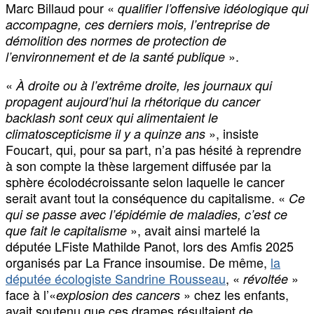
Marc Billaud pour «
qualifier l’offensive idéologique qui
accompagne, ces derniers mois, l’entreprise de
démolition des normes de protection de
».
l’environnement et de la santé publique
«
À droite ou à l’extrême droite, les journaux qui
propagent aujourd’hui la rhétorique du cancer
backlash sont ceux qui alimentaient le
», insiste
climatoscepticisme il y a quinze ans
Foucart, qui, pour sa part, n’a pas hésité à reprendre
à son compte la thèse largement diffusée par la
sphère écolodécroissante selon laquelle le cancer
serait avant tout la conséquence du capitalisme. «
Ce
qui se passe avec l’épidémie de maladies, c’est ce
», avait ainsi martelé la
que fait le capitalisme
députée LFiste Mathilde Panot, lors des Amfis 2025
organisés par La France insoumise. De même,
la
députée écologiste Sandrine Rousseau
, «
»
révoltée
face à l’«
» chez les enfants,
explosion des cancers
avait soutenu que ces drames résultaient de